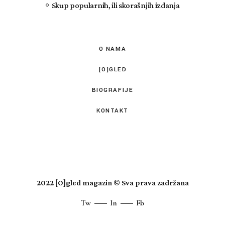
Skup popularnih, ili skorašnjih izdanja
O NAMA
[O]GLED
BIOGRAFIJE
KONTAKT
2022
[O]gled magazin
© Sva prava zadržana
Tw
In
Fb