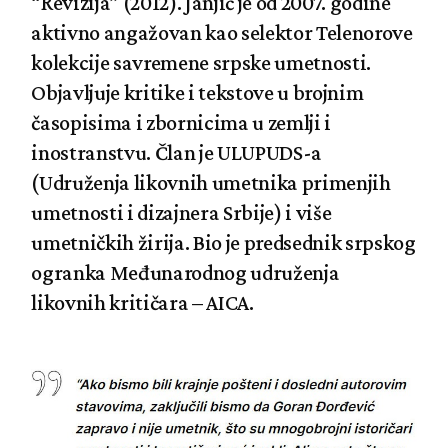
“Revizija” (2012). Janjić je od 2007. godine
aktivno angažovan kao selektor Telenorove
kolekcije savremene srpske umetnosti.
Objavljuje kritike i tekstove u brojnim
časopisima i zbornicima u zemlji i
inostranstvu. Član je ULUPUDS-a
(Udruženja likovnih umetnika primenjih
umetnosti i dizajnera Srbije) i više
umetničkih žirija. Bio je predsednik srpskog
ogranka Međunarodnog udruženja
likovnih kritičara – AICA.