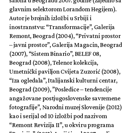
salona u Beogradu 2007. godine (zajedno sa
glavnim selektorom Lorandom Hegijem).
Autor je brojnih izložbi u Srbiji i
inostranstvu: “Transformacije”, Galerija
Remont, Beograd (2004), “Privatni prostor
– javni prostor”, Galerija Magacin, Beograd
(2007), “Sistem Binario”, BELEF 08,
Beograd (2008), Telenor kolekcija,
Umetnički paviljon Cvijeta Zuzorić (2008),
“Iza ogledala”, Italijanski kulturni centar,
Beograd (2009), ”Posledice – tendencije
angažovane postjugoslovenske savremene
fotografije”, Narodni muzej Slovenije (2012)
kao i serijal od 10 izložbi pod nazivom
“Remont Revizija II”, u okviru programa