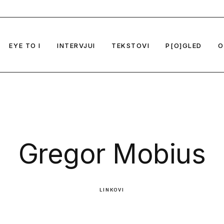
Biografije
Regionalno izdanje časopisa -
EYE TO I No 2
Gregor Mobius
Umetnost u doba krize
Kontakt
From EYE TO I to I TO EYE
Sunčica Ostoić i
Oko tehnologije
EYE TO I
INTERVJUI
TEKSTOVI
P[O]GLED
O
Zoran Todorović
Novi polis
Vladimir Nikolić
Tehnokolonijalizam i umetnost
Vladan Joler
Novi atlasi umetnosti
Zoran Pantelić
izdanje časopisa -
EYE TO I No 2
Gregor Mobius
Iz prvog broja
O odnosu biopolitike i umetnosti
doba krize
Selena Savić
From EYE TO I to I TO EYE
Sunčica Ostoić i Olga Majcen Linn
Iz drugog broja
O novim medijima i umetnosti
gije
Dubravka Sekuli
Zoran Todorović
Iz trećeg broja
Kristina Tica
Vladimir Nikolić
Iz četvrtog broja
Gregor Mobius
jalizam i umetnost
Vladan Joler
Iz petog broja
umetnosti
Zoran Pantelić
politike i umetnosti
Selena Savić
jima i umetnosti
LINKOVI
Dubravka Sekulić
Kristina Tica