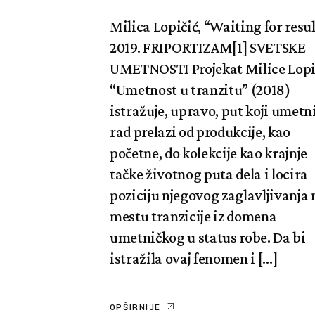
Milica Lopičić, “Waiting for resul
2019. FRIPORTIZAM[1] SVETSKE
UMETNOSTI Projekat Milice Lopi
“Umetnost u tranzitu” (2018)
istražuje, upravo, put koji umetn
rad prelazi od produkcije, kao
početne, do kolekcije kao krajnje
tačke životnog puta dela i locira
poziciju njegovog zaglavljivanja 
mestu tranzicije iz domena
umetničkog u status robe. Da bi
istražila ovaj fenomen i […]
OPŠIRNIJE