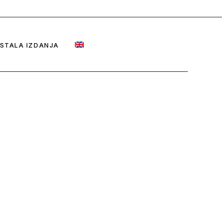
Iz prvog broja
 Olga Majcen Linn
Iz drugog broja
STALA IZDANJA
Iz trećeg broja
Iz četvrtog broja
Iz petog broja
ć