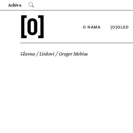
Arhiva
O NAMA
[O]GLED
Glavna
Linkovi
Gregor Mobius
Biografije
Regionalno 
Umetnost u 
Kontakt
Oko tehnolo
Novi polis
Tehnokoloni
Novi atlasi 
O odnosu bio
O novim medi