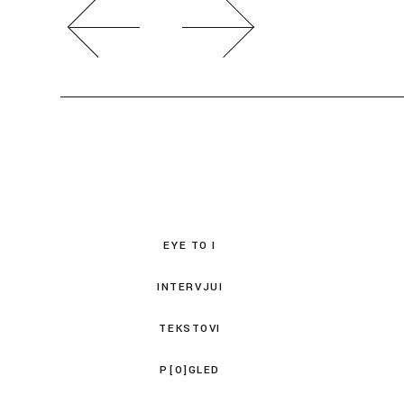
EYE TO I
INTERVJUI
TEKSTOVI
P[O]GLED