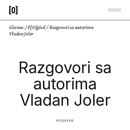
Glavna
P[O]gled
Razgovori sa autorima
Vladan Joler
Razgovori sa
autorima
Vladan Joler
P[O]GLED