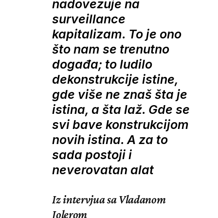
nadovezuje na
surveillance
kapitalizam. To je ono
što nam se trenutno
događa; to ludilo
dekonstrukcije istine,
gde više ne znaš šta je
istina, a šta laž. Gde se
svi bave konstrukcijom
novih istina. A za to
sada postoji i
neverovatan alat
Iz intervjua sa Vladanom
Jolerom