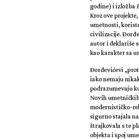
godine) i izložba
P
Kroz ove projekte,
umetnosti, korist
civilizacije. Đorđ
autor i deklariše 
kao karakter sa u
Đorđevićevi „proti
iako nemaju nikak
podrazumevaju kon
Novih umetničkih 
modernističko-rel
sigurno stajala na
štrajkovala s te p
objekta i spoj ume