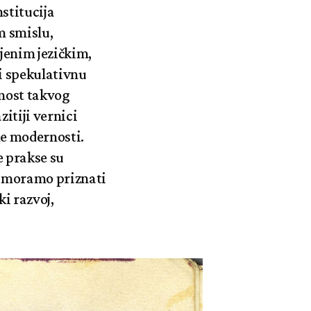
stitucija
m smislu,
jenim jezičkim,
i spekulativnu
ćnost takvog
zitiji vernici
me modernosti.
e prakse su
vo moramo priznati
ki razvoj,