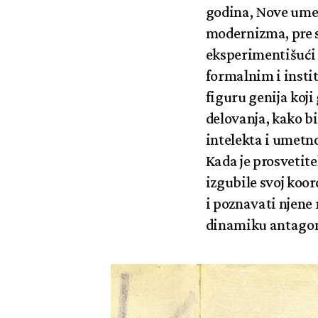
godina, Nove umet
modernizma, pre 
eksperimentišući 
formalnim i insti
figuru genija koji
delovanja, kako bi
intelekta i umetno
Kada je prosvetite
izgubile svoj koo
i poznavati njene 
dinamiku antagon