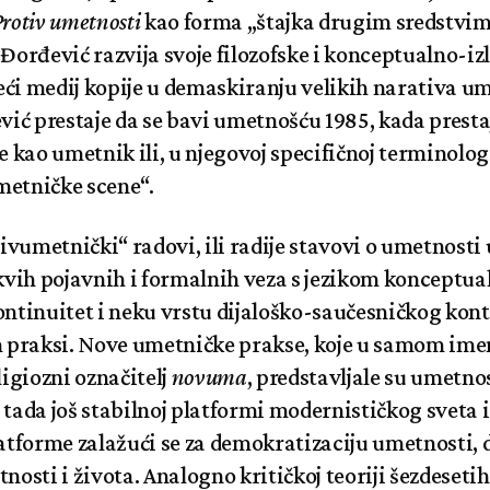
rotiv umetnosti
kao forma „štajka drugim sredstvima
 Đorđević razvija svoje filozofske i konceptualno-iz
eći medij kopije u demaskiranju velikih narativa um
ević prestaje da se bavi umetnošću 1985, kada presta
se kao umetnik ili, u njegovoj specifičnoj terminologi
metničke scene“.
vumetnički“ radovi, ili radije stavovi o umetnosti 
vih pojavnih i formalnih veza s jezikom konceptua
tinuitet i neku vrstu dijaloško-saučesničkog kon
praksi. Nove umetničke prakse, koje u samom imen
igiozni označitelj
novuma
, predstavljale su umetno
 tada još stabilnoj platformi modernističkog sveta i 
latforme zalažući se za demokratizaciju umetnosti, 
tnosti i života. Analogno kritičkoj teoriji šezdeseti