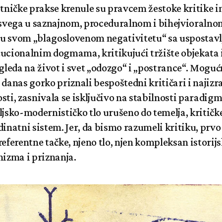
ničke prakse krenule su pravcem žestoke kritike in
svega u saznajnom, proceduralnom i bihejvioralno
u svom „blagoslovenom negativitetu“ sa uspostavl
tucionalnim dogmama, kritikujući tržište objekata 
 gleda na život i svet „odozgo“ i „postrance“. Mogu
 danas gorko priznali bespoštedni kritičari i najizra
sti, zasnivala se isključivo na stabilnosti paradig
ljsko-modernističko tlo urušeno do temelja, kritičk
rdinatni sistem. Jer, da bismo razumeli kritiku, pr
referentne tačke, njeno tlo, njen kompleksan istorijs
izma i priznanja.