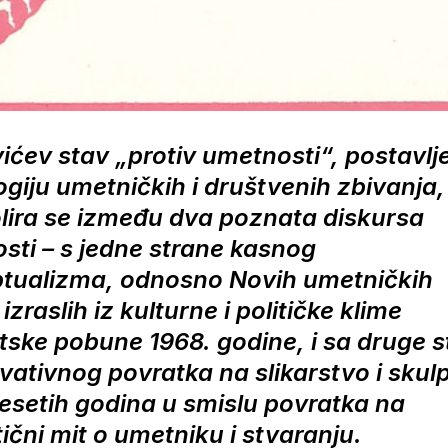
ićev stav „protiv umetnosti“, postavlj
giju umetničkih i društvenih zbivanja,
olira se između dva poznata diskursa
sti – s jedne strane kasnog
tualizma, odnosno Novih umetničkih
 izraslih iz kulturne i političke klime
tske pobune 1968. godine, i sa druge s
vativnog povratka na slikarstvo i skul
setih godina u smislu povratka na
čni mit o umetniku i stvaranju.