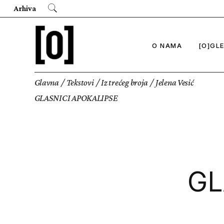
Arhiva
O NAMA
[O]GL
Glavna
Tekstovi
Iz trećeg broja
Jelena Vesić
Biografije
Regional
GLASNICI APOKALIPSE
Umetnos
Kontakt
Oko tehn
Novi pol
Tehnokol
Novi atl
GL
O odnosu
O novim 