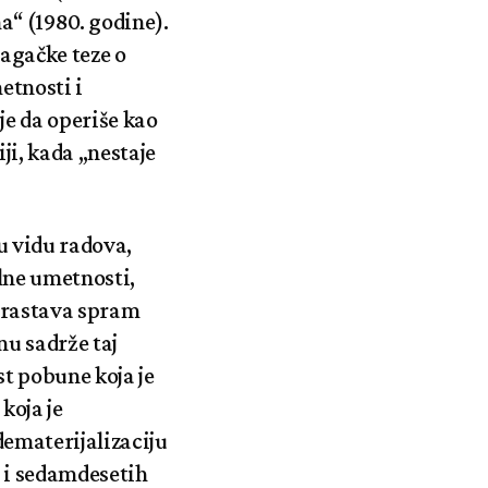
“ (1980. godine).
lagačke teze o
etnosti i
je da operiše kao
ji, kada „nestaje
u vidu radova,
lne umetnosti,
trastava spram
u sadrže taj
st pobune koja je
koja je
dematerijalizaciju
h i sedamdesetih