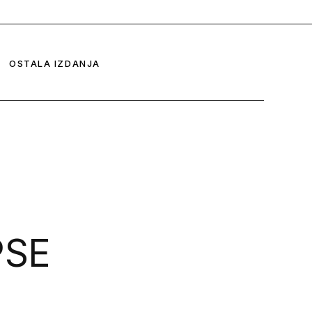
Mobius
Iz prvog broja
E
Ostoić i Olga Majcen Linn
Iz drugog broja
OSTALA IZDANJA
dorović
Iz trećeg broja
Nikolić
Iz četvrtog broja
oler
Iz petog broja
ntelić
avić
 Sekulić
Tica
PSE