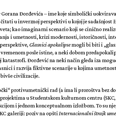
e
Gorana Đorđevića – ime koje simbolički uokvirava
čitati u inverznoj perspektivi u kojoj je sadašnjost ž
eta; kao imaginarni scenario koji se cinično realiz
anja i umetnosti, krizi modernosti, istoričnosti, int
e perspektive,
Glasnici apokalipse
mogli bi biti i „gla
u vremenom posle istine, a neki dobom predapokalip
oj katastrofi. Đorđević na neki način gleda iza mogu
snici i razvija fiktivne scenarije u kojima umetnos
ivše civilizacije.
čki“ protivumetnički rad (a ima li proroštva bez do
 projektima u Studentskom kulturnom centru (SKC
cijom i jednom konceptualnom izložbom. To su nj
KC galeriji: poziv na opšti
Internacionalni štrajk um