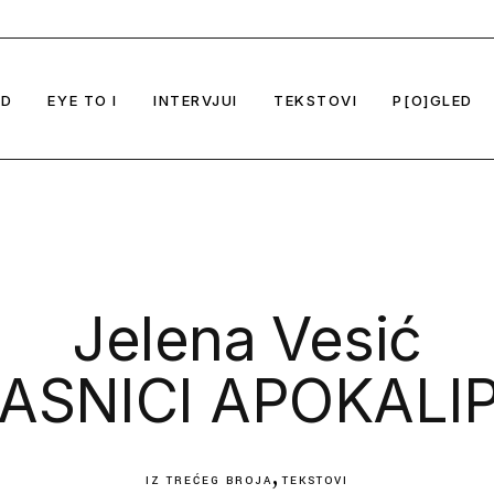
Biografije
Regionalno izdanje časopisa -
EYE TO I No 2
Gregor 
Umetnost u doba krize
Kontakt
From EYE TO I to I TO EY
Sunčica 
Oko tehnologije
ED
EYE TO I
INTERVJUI
TEKSTOVI
P[O]GLED
Zoran To
Novi polis
Vladimir 
Tehnokolonijalizam i umetnost
Vladan J
Novi atlasi umetnosti
Zoran Pa
no izdanje časopisa -
EYE TO I No 2
Gregor Mobius
Iz prvog broja
O odnosu biopolitike i umetnosti
t u doba krize
Selena S
From EYE TO I to I TO EYE
Sunčica Ostoić i Olga Majcen Linn
Iz drugog broja
O novim medijima i umetnosti
ologije
Dubravka
Zoran Todorović
Iz trećeg broja
is
Kristina 
Vladimir Nikolić
Iz četvrtog broja
Jelena Vesić
onijalizam i umetnost
Vladan Joler
Iz petog broja
asi umetnosti
Zoran Pantelić
ASNICI APOKALI
 biopolitike i umetnosti
Selena Savić
medijima i umetnosti
Dubravka Sekulić
Kristina Tica
IZ TREĆEG BROJA
TEKSTOVI