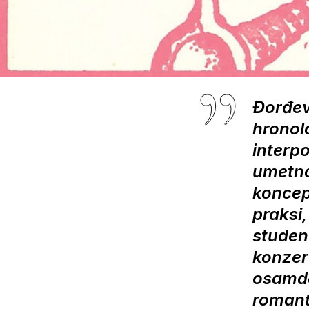
Đorđev
hronolo
interp
umetno
koncep
praksi,
studen
konzer
osamde
romanti