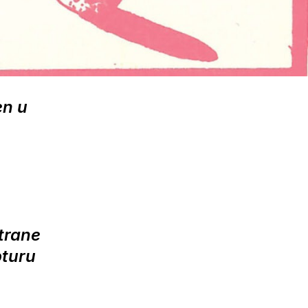
en u
trane
pturu