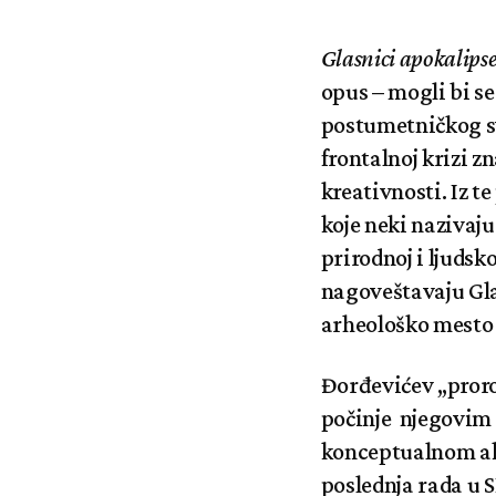
Glasnici apokalips
opus – mogli bi se 
postumetničkog sv
frontalnoj krizi zn
kreativnosti. Iz t
koje neki nazivaj
prirodnoj i ljudsk
nagoveštavaju Gla
arheološko mesto b
Đorđevićev „proro
počinje njegovim
konceptualnom ak
poslednja rada u S