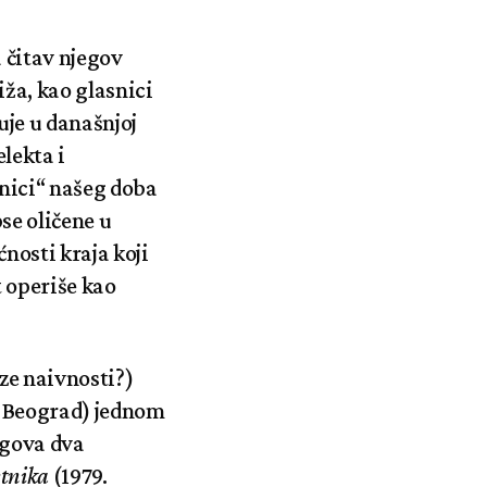
 čitav njegov
iža, kao glasnici
uje u današnjoj
elekta i
snici“ našeg doba
se oličene u
ćnosti kraja koji
t operiše kao
ze naivnosti?)
, Beograd) jednom
egova dva
etnika
(1979.